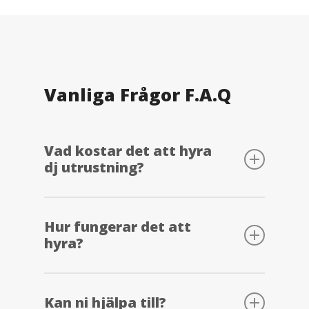
Vanliga Frågor F.A.Q
Vad kostar det att hyra
dj utrustning?
Vi på Insound erbjuder priser på runt 600-
2 000kr/dag för att hyra dj utrustning.
Hur fungerar det att
hyra?
Men vi har flera paket som kan
skräddarsys efter behov och längre
perioder.
Ni kan antingen hämta eller så kör vi ut
utrustningen till er. Priset är per dagshyra
Kan ni hjälpa till?