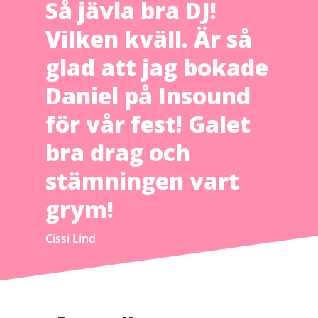
Så jävla bra DJ!
Vilken kväll. Är så
glad att jag bokade
Daniel på Insound
för vår fest! Galet
bra drag och
stämningen vart
grym!
Cissi Lind