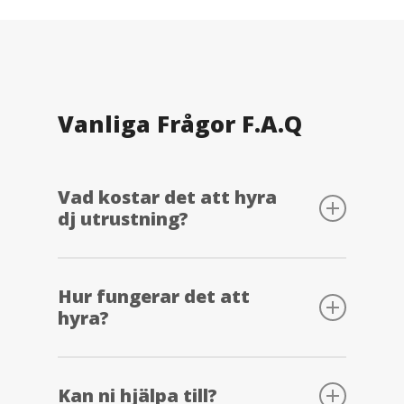
Vanliga Frågor F.A.Q
Vad kostar det att hyra
dj utrustning?
Vi på Insound erbjuder priser på runt 600-
2 000kr/dag för att hyra dj utrustning.
Hur fungerar det att
hyra?
Men vi har flera paket som kan
skräddarsys efter behov och längre
perioder.
Ni kan antingen hämta eller så kör vi ut
utrustningen till er. Priset är per dagshyra
Kan ni hjälpa till?