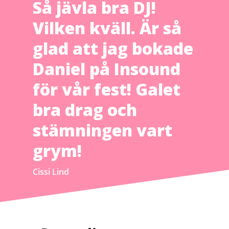
Så jävla bra DJ!
Vilken kväll. Är så
glad att jag bokade
Daniel på Insound
för vår fest! Galet
bra drag och
stämningen vart
grym!
Cissi Lind