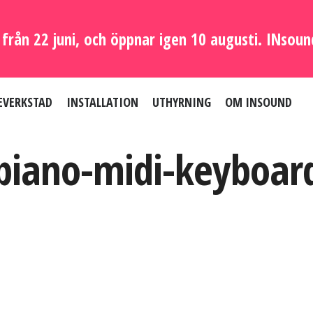
från 22 juni, och öppnar igen 10 augusti. INsoun
EVERKSTAD
INSTALLATION
UTHYRNING
OM INSOUND
piano-midi-keyboar