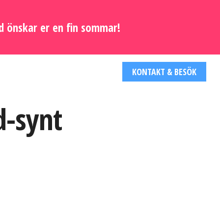
d önskar er en fin sommar!
KONTAKT & BESÖK
d-synt