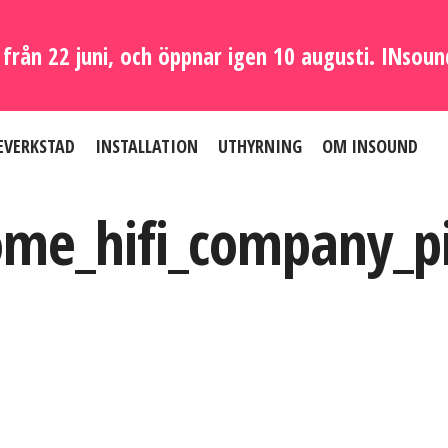
från 22 juni, och öppnar igen 10 augusti. INsoun
EVERKSTAD
INSTALLATION
UTHYRNING
OM INSOUND
me_hifi_company_p