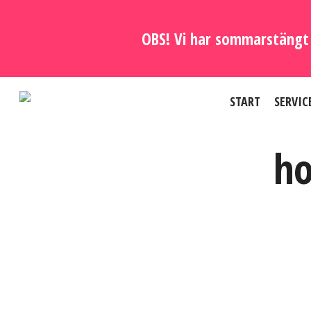
Skip
to
OBS! Vi har sommarstängt 
main
content
START
SERVIC
ho