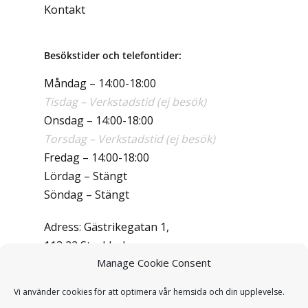
Kontakt
Besökstider och telefontider:
Måndag – 14:00-18:00
Tisdag – Verkstadstid (ej besök)
Onsdag – 14:00-18:00
Torsdag – Verkstadstid (ej besök)
Fredag – 14:00-18:00
Lördag – Stängt
Söndag – Stängt
Adress: Gästrikegatan 1,
113 22 Stockholm
Manage Cookie Consent
Telefon:
070-714 10 11
E-mail:
info@insound.se
Vi använder cookies för att optimera vår hemsida och din upplevelse.